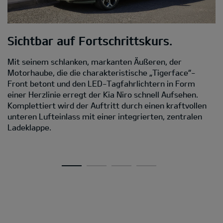
Sichtbar auf Fortschrittskurs.
M
Mit seinem schlanken, markanten Äußeren, der
D
Motorhaube, die die charakteristische „Tigerface“-
Front betont und den LED-Tagfahrlichtern in Form
Da
einer Herzlinie erregt der Kia Niro schnell Aufsehen.
s
Komplettiert wird der Auftritt durch einen kraftvollen
C
unteren Lufteinlass mit einer integrierten, zentralen
D
Ladeklappe.
Ei
A
v