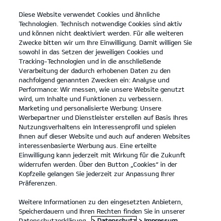
Diese Website verwendet Cookies und ähnliche
open
Technologien. Technisch notwendige Cookies sind aktiv
menu
und können nicht deaktiviert werden. Für alle weiteren
KONTAKT
Zwecke bitten wir um Ihre Einwilligung. Damit willigen Sie
sowohl in das Setzen der jeweiligen Cookies und
Tracking-Technologien und in die anschließende
Entdecken
Verarbeitung der dadurch erhobenen Daten zu den
nachfolgend genannten Zwecken ein: Analyse und
...
...
ENTDECKEN
Performance: Wir messen, wie unsere Website genutzt
wird, um Inhalte und Funktionen zu verbessern.
Marketing und personalisierte Werbung: Unsere
Der Kia Niro.
Werbepartner und Dienstleister erstellen auf Basis Ihres
Nutzungsverhaltens ein Interessenprofil und spielen
Denk einfach mal größer.
Ihnen auf dieser Website und auch auf anderen Websites
interessenbasierte Werbung aus. Eine erteilte
Einwilligung kann jederzeit mit Wirkung für die Zukunft
widerrufen werden. Über den Button „Cookies“ in der
Kopfzeile gelangen Sie jederzeit zur Anpassung Ihrer
Präferenzen.
Weitere Informationen zu den eingesetzten Anbietern,
Speicherdauern und Ihren Rechten finden Sie in unserer
Datenschutzerklärung.
> Datenschutz
> Impressum