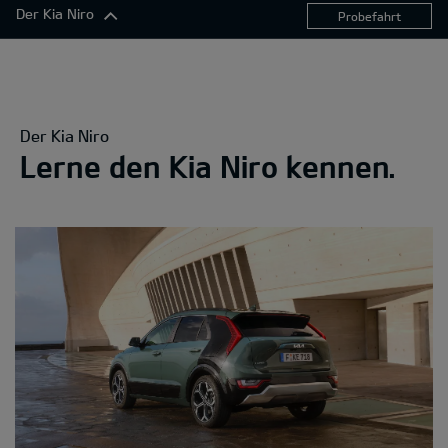
Der Kia Niro
Probefahrt
Der Kia Niro
Exterieur
Komfort
Der Kia Niro
Konnektivität
Lerne den Kia Niro kennen.
Antrieb
Sicherheitsfunktionen
360°-Darstellung
Ausstattungslinien