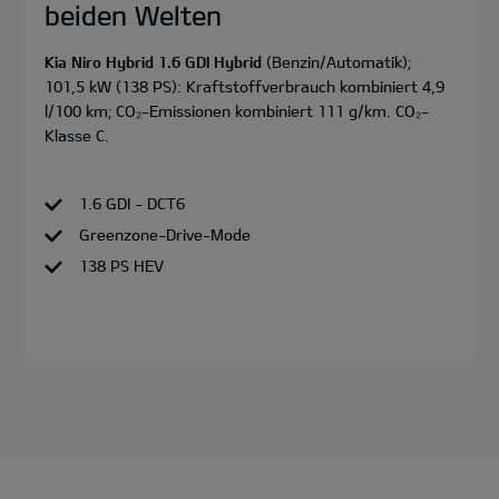
beiden Welten
Kia Niro Hybrid 1.6 GDI Hybrid
(Benzin/Automatik);
101,5 kW (138 PS): Kraftstoffverbrauch kombiniert 4,9
l/100 km; CO₂-Emissionen kombiniert 111 g/km. CO₂-
Klasse C.
1.6 GDI - DCT6
Greenzone-Drive-Mode
138 PS HEV