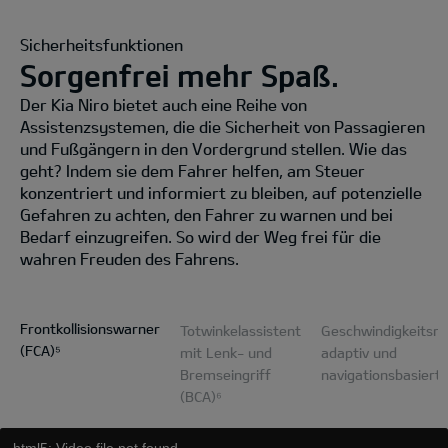
Sicherheitsfunktionen
Sorgenfrei mehr Spaß.
Der Kia Niro bietet auch eine Reihe von
Assistenzsystemen, die die Sicherheit von Passagieren
und Fußgängern in den Vordergrund stellen. Wie das
geht? Indem sie dem Fahrer helfen, am Steuer
konzentriert und informiert zu bleiben, auf potenzielle
Gefahren zu achten, den Fahrer zu warnen und bei
Bedarf einzugreifen. So wird der Weg frei für die
wahren Freuden des Fahrens.
Frontkollisionswarner
Totwinkelassistent
Geschwindigkeitsre
(FCA)⁵
mit Lenk- und
adaptiv und
Bremseingriff
navigationsbasiert
(BCA)⁶
html5: Video file not found