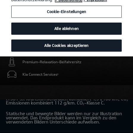
Cookie-Einstellungen
Alle ablehnen
Alle Cookies akzeptieren
Intelligente elektrische Energiereserve für Umweltzonen
Premium-Relaxation-Beifahrersitz
Kia Connect Services
2
Kia Niro Hybrid 1.6 GDI Hybrid
(Benzin/Automatik); 101,5 kW
(138 PS): Kraftstoffverbrauch kombiniert 4,9 l/100 km; CO₂-
Emissionen kombiniert 112 g/km. CO₂-Klasse C.
Statische und bewegte Bilder werden nur zur Illustration
verwendet. Das Endprodukt kann im Vergleich zu den
verwendeten Bildern Unterschiede aufweisen.