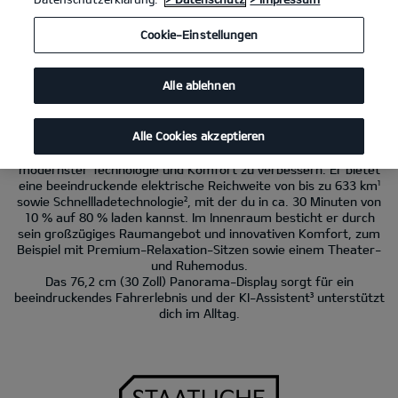
Kia EV4 GT-Line
150 kW (204 PS): Stromverbrauch kombiniert 15,8 kWh/100
Cookie-Einstellungen
km. CO
-Emissionen kombiniert 0 g/km. CO
-Klasse A.
2
2
Alle ablehnen
Der Kia EV4.
Entdecke die Welt in neuem Licht.
Alle Cookies akzeptieren
Der Kia EV4 wurde entwickelt, um dein Fahrerlebnis mit
modernster Technologie und Komfort zu verbessern. Er bietet
eine beeindruckende elektrische Reichweite von bis zu 633 km¹
sowie Schnellladetechnologie², mit der du in ca. 30 Minuten von
10 % auf 80 % laden kannst. Im Innenraum besticht er durch
sein großzügiges Raumangebot und innovativen Komfort, zum
Beispiel mit Premium-Relaxation-Sitzen sowie einem Theater-
und Ruhemodus.
Das 76,2 cm (30 Zoll) Panorama-Display sorgt für ein
beeindruckendes Fahrerlebnis und der KI-Assistent³ unterstützt
dich im Alltag.