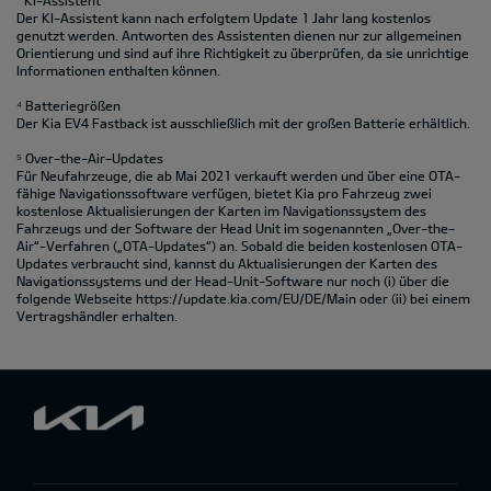
³ KI-Assistent
Der KI-Assistent kann nach erfolgtem Update 1 Jahr lang kostenlos
genutzt werden. Antworten des Assistenten dienen nur zur allgemeinen
Orientierung und sind auf ihre Richtigkeit zu überprüfen, da sie unrichtige
Informationen enthalten können.
⁴ Batteriegrößen
Der Kia EV4 Fastback ist ausschließlich mit der großen Batterie erhältlich.
⁵ Over-the-Air-Updates
Für Neufahrzeuge, die ab Mai 2021 verkauft werden und über eine OTA-
fähige Navigationssoftware verfügen, bietet Kia pro Fahrzeug zwei
kostenlose Aktualisierungen der Karten im Navigationssystem des
Fahrzeugs und der Software der Head Unit im sogenannten „Over-the-
Air“-Verfahren („OTA-Updates“) an. Sobald die beiden kostenlosen OTA-
Updates verbraucht sind, kannst du Aktualisierungen der Karten des
Navigationssystems und der Head-Unit-Software nur noch (i) über die
folgende Webseite https://update.kia.com/EU/DE/Main oder (ii) bei einem
Vertragshändler erhalten.