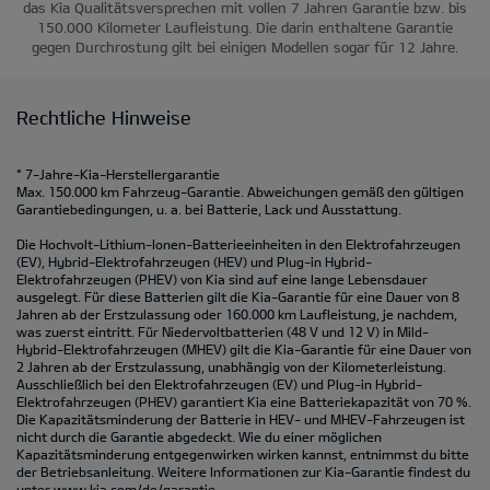
das Kia Qualitätsversprechen mit vollen 7 Jahren Garantie bzw. bis
150.000 Kilometer Laufleistung. Die darin enthaltene Garantie
gegen Durchrostung gilt bei einigen Modellen sogar für 12 Jahre.
Rechtliche Hinweise
* 7-Jahre-Kia-Herstellergarantie
Max. 150.000 km Fahrzeug-Garantie. Abweichungen gemäß den gültigen
Garantiebedingungen, u. a. bei Batterie, Lack und Ausstattung.
Die Hochvolt-Lithium-Ionen-Batterieeinheiten in den Elektrofahrzeugen
(EV), Hybrid-Elektrofahrzeugen (HEV) und Plug-in Hybrid-
Elektrofahrzeugen (PHEV) von Kia sind auf eine lange Lebensdauer
ausgelegt. Für diese Batterien gilt die Kia-Garantie für eine Dauer von 8
Jahren ab der Erstzulassung oder 160.000 km Laufleistung, je nachdem,
was zuerst eintritt. Für Niedervoltbatterien (48 V und 12 V) in Mild-
Hybrid-Elektrofahrzeugen (MHEV) gilt die Kia-Garantie für eine Dauer von
2 Jahren ab der Erstzulassung, unabhängig von der Kilometerleistung.
Ausschließlich bei den Elektrofahrzeugen (EV) und Plug-in Hybrid-
Elektrofahrzeugen (PHEV) garantiert Kia eine Batteriekapazität von 70 %.
Die Kapazitätsminderung der Batterie in HEV- und MHEV-Fahrzeugen ist
nicht durch die Garantie abgedeckt. Wie du einer möglichen
Kapazitätsminderung entgegenwirken wirken kannst, entnimmst du bitte
der Betriebsanleitung. Weitere Informationen zur Kia-Garantie findest du
unter
www.kia.com/de/garantie.