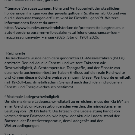
**Genaue Voraussetzungen, Höhe und Verfügbarkeit der staatlichen
Förderungen hängen von den jeweils gültigen Richtlinien ab. Ob und wie
du die Voraussetzungen erfüllst, wird im Einzelfall geprüft. Weitere
Informationen findest du unter:
https://www.bundesumweltministerium.de/pressemitteilung/neues-e-
auto-foerderprogramm-mit-sozialer-staffelung-zuschuesse-fuer-
neuzulassungen-ab-1-januar-2026
. Stand: 19.01.2026.
¹ Reichweite
Die Reichweite wurde nach dem genormten EU-Messverfahren (WLTP)
ermittelt. Der individuelle Fahrstil und weitere Faktoren wie
Geschwindigkeit, Außentemperatur, Topografie‚ und der Einsatz von
stromverbrauchenden Geräten haben Einfluss auf die reale Reichweite
und können diese möglicherweise verringern. Dieser Wert wurde ermittelt
mit 19-Zoll-Leichtmetallrädern, Sie wird auch durch den individuellen
Fahrstil und Energieverbrauch bestimmt.
² Maximale Ladegeschwindigkeit
Um die maximale Ladegeschwindigkeit zu erreichen, muss der Kia EV4 an
einer Gleichstrom-Ladestation geladen werden, die mindestens eine
Leistung von 128 kW liefert. Die tatsächliche Ladeleistung hängt von
verschiedenen Faktoren ab, wie bspw. der aktuelle Ladezustand der
Batterie, der Batterietemperatur, dem Ladegerät und den
Wetterbedingungen.